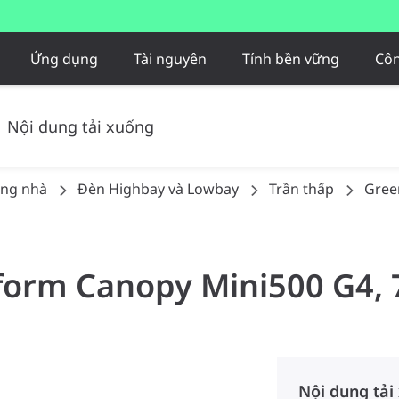
Ứng dụng
Tài nguyên
Tính bền vững
Côn
Nội dung tải xuống
ong nhà
Đèn Highbay và Lowbay​
Trần thấp
Gree
form Canopy Mini500 G4, 
Nội dung tải