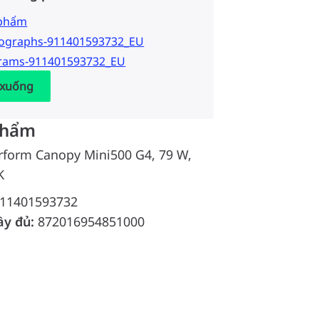
 phẩm
tographs-911401593732_EU
grams-911401593732_EU
 xuống
phẩm
rform Canopy Mini500 G4, 79 W,
K
11401593732
ầy đủ:
872016954851000