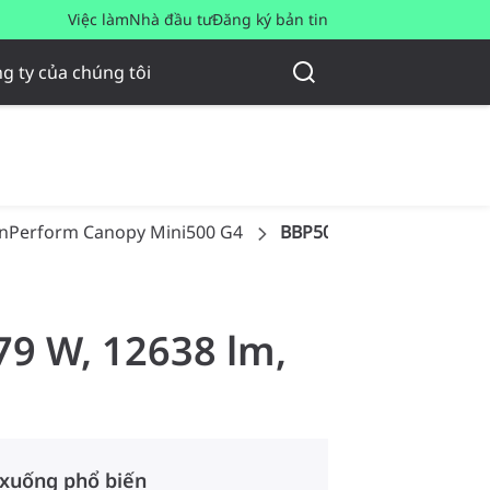
Việc làm
Nhà đầu tư
Đăng ký bản tin
g ty của chúng tôi
nPerform Canopy Mini500 G4
BBP500 G4 LED125/NW P
79 W, 12638 lm,
 xuống phổ biến