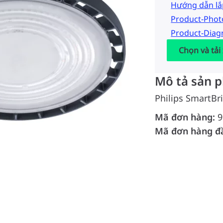
Hướng dẫn lắ
Product-Pho
Product-Dia
Chọn và tải
Mô tả sản 
Philips SmartBr
Mã đơn hàng:
9
Mã đơn hàng đ