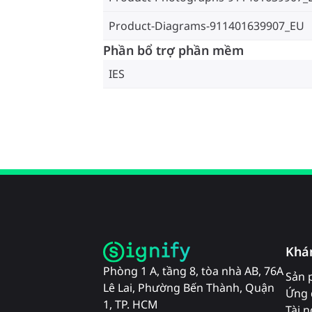
Product-Diagrams-911401639907_EU
Phần bổ trợ phần mềm
IES
Khá
Phòng 1 A, tầng 8, tòa nhà AB, 76A
Sản 
Lê Lai, Phường Bến Thành, Quận
Ứng 
1, TP. HCM
Tài 