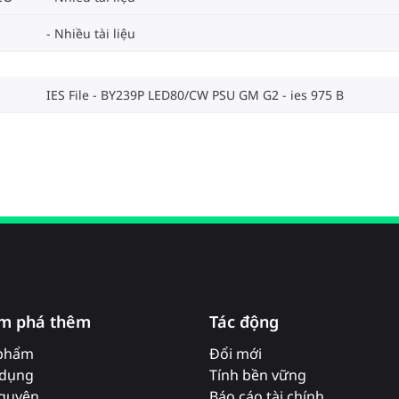
Nhiều tài liệu
IES File - BY239P LED80/CW PSU GM G2
ies 975 B
m phá thêm
Tác động
phẩm
Đổi mới
dụng
Tính bền vững
nguyên
Báo cáo tài chính