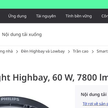
Ứng dụng
Tài nguyên
Tính bền vững
Côn
Nội dung tải xuống
ong nhà
Đèn Highbay và Lowbay​
Trần cao
Smart
ght Highbay, 60 W, 7800 l
Nội dung tải
Tờ rơi về sản