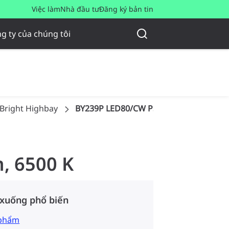
Việc làm
Nhà đầu tư
Đăng ký bản tin
g ty của chúng tôi
Bright Highbay
BY239P LED80/CW PSU GM G2
m, 6500 K
 xuống phổ biến
 phẩm