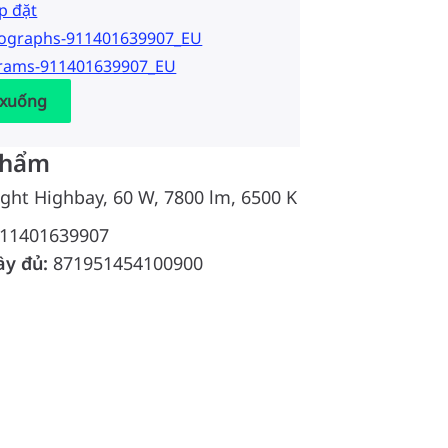
p đặt
tographs-911401639907_EU
grams-911401639907_EU
 xuống
phẩm
ight Highbay, 60 W, 7800 lm, 6500 K
11401639907
ầy đủ:
871951454100900