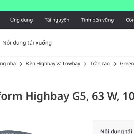
Ứng dụng
Tài nguyên
Tính bền vững
Côn
Nội dung tải xuống
ong nhà
Đèn Highbay và Lowbay​
Trần cao
Green
form Highbay G5, 63 W, 10
Nội dung tải