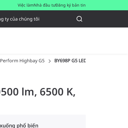
Việc làm
Nhà đầu tư
Đăng ký bản tin
g ty của chúng tôi
Perform Highbay G5
BY698P G5 LED105/CW PSU NB G
500 lm, 6500 K,
 xuống phổ biến