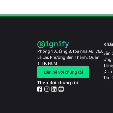
Khá
Phòng 1 A, tầng 8, tòa nhà AB, 76A
Sản 
Lê Lai, Phường Bến Thành, Quận
Ứng 
1, TP. HCM
Tài 
Dịch 
Liên hệ với chúng tôi
Tìm đ
Theo dõi chúng tôi