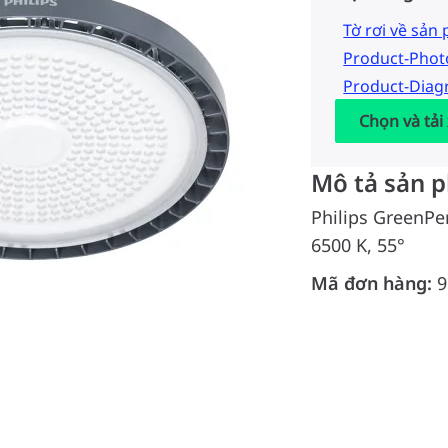
Tờ rơi về sản
Product-Pho
Product-Dia
Chọn và tải
Mô tả sản 
Philips GreenPe
6500 K, 55°
Mã đơn hàng:
9