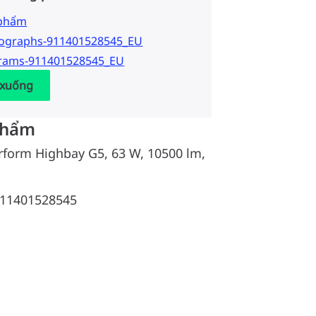
 phẩm
tographs-911401528545_EU
grams-911401528545_EU
 xuống
phẩm
rform Highbay G5, 63 W, 10500 lm,
11401528545