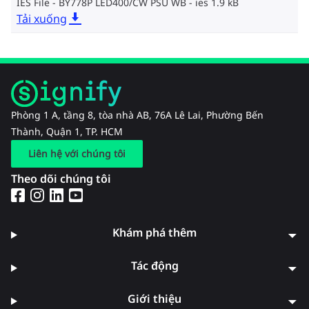
IES File - BY778P LED400/CW PSU WB
ies 1.9 kB
Tải xuống
Phòng 1 A, tầng 8, tòa nhà AB, 76A Lê Lai, Phường Bến
Thành, Quận 1, TP. HCM
Liên hệ với chúng tôi
Theo dõi chúng tôi
Khám phá thêm
Tác động
Giới thiệu