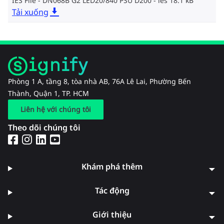
IES File - DN068B G2 LED20/840 PSU D200
ies 18.1 kB
Tải xuống
Phòng 1 A, tầng 8, tòa nhà AB, 76A Lê Lai, Phường Bến
Thành, Quận 1, TP. HCM
Liên hệ với chúng tôi
Theo dõi chúng tôi
Khám phá thêm
Tác động
Giới thiệu