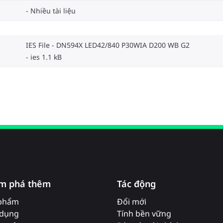
Nhiều tài liệu
IES File - DN594X LED42/840 P30WIA D200 WB G2
ies 1.1 kB
m phá thêm
Tác động
phẩm
Đổi mới
dụng
Tính bền vững