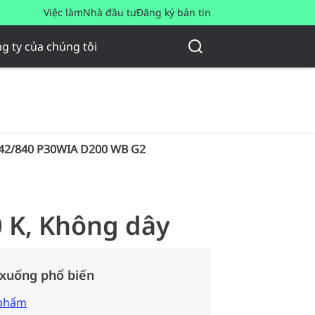
Việc làm
Nhà đầu tư
Đăng ký bản tin
g ty của chúng tôi
42/840 P30WIA D200 WB G2
0 K, Không dây
 xuống phổ biến
 phẩm