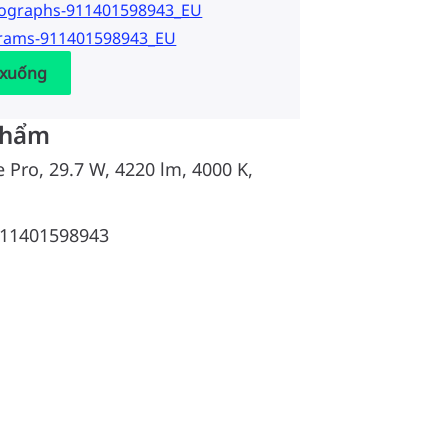
tographs-911401598943_EU
grams-911401598943_EU
 xuống
phẩm
 Pro, 29.7 W, 4220 lm, 4000 K,
11401598943