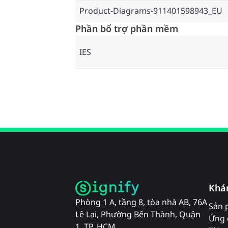
Product-Diagrams-911401598943_EU
Phần bổ trợ phần mềm
IES
Khá
Phòng 1 A, tầng 8, tòa nhà AB, 76A
Sản 
Lê Lai, Phường Bến Thành, Quận
Ứng 
1, TP. HCM