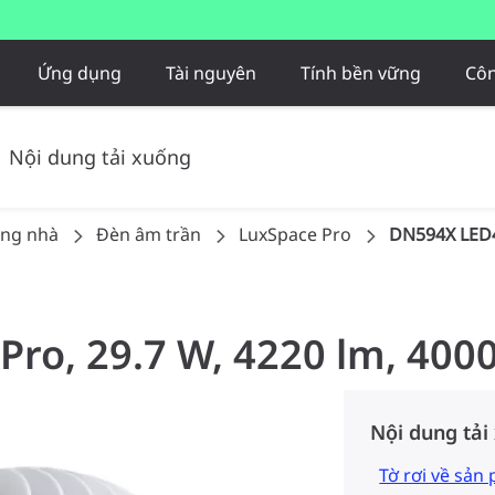
Ứng dụng
Tài nguyên
Tính bền vững
Côn
Nội dung tải xuống
ong nhà
Đèn âm trần
LuxSpace Pro
DN594X LED
 Pro, 29.7 W, 4220 lm, 400
Nội dung tải
Tờ rơi về sản