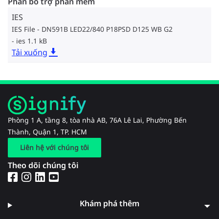
Phần bổ trợ phần mềm
IES
IES File - DN591B LED22/840 P18PSD D125 WB G2
ies 1.1 kB
Tải xuống
Phòng 1 A, tầng 8, tòa nhà AB, 76A Lê Lai, Phường Bến
Thành, Quận 1, TP. HCM
Liên hệ với chúng tôi
Theo dõi chúng tôi
Khám phá thêm