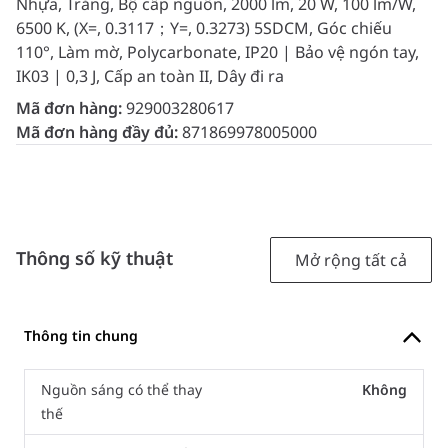
Nhựa, Trắng, Bộ cấp nguồn, 2000 lm, 20 W, 100 lm/W,
6500 K, (X=, 0.3117；Y=, 0.3273) 5SDCM, Góc chiếu
110°, Làm mờ, Polycarbonate, IP20 | Bảo vệ ngón tay,
IK03 | 0,3 J, Cấp an toàn II, Dây đi ra
Mã đơn hàng:
929003280617
Mã đơn hàng đầy đủ:
871869978005000
Thông số kỹ thuật
Mở rộng tất cả
Thông tin chung
Nguồn sáng có thể thay
Không
thế