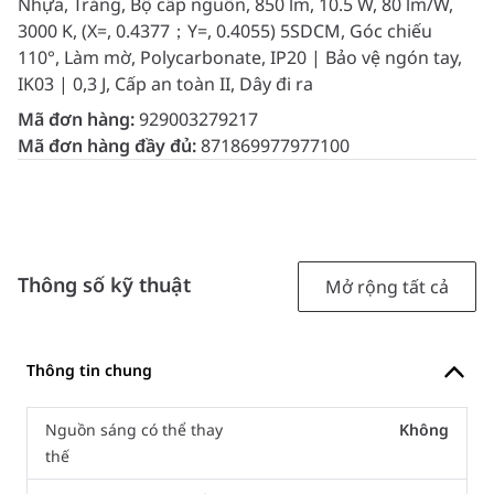
Nhựa, Trắng, Bộ cấp nguồn, 850 lm, 10.5 W, 80 lm/W,
3000 K, (X=, 0.4377；Y=, 0.4055) 5SDCM, Góc chiếu
110°, Làm mờ, Polycarbonate, IP20 | Bảo vệ ngón tay,
IK03 | 0,3 J, Cấp an toàn II, Dây đi ra
Mã đơn hàng:
929003279217
Mã đơn hàng đầy đủ:
871869977977100
Thông số kỹ thuật
Mở rộng tất cả
Thông tin chung
Nguồn sáng có thể thay
Không
thế