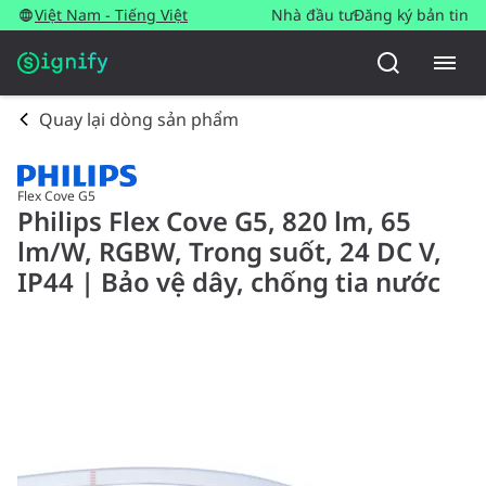
Việt Nam - Tiếng Việt
Nhà đầu tư
Đăng ký bản tin
Quay lại dòng sản phẩm
Flex Cove G5
Philips Flex Cove G5, 820 lm, 65
lm/W, RGBW, Trong suốt, 24 DC V,
IP44 | Bảo vệ dây, chống tia nước