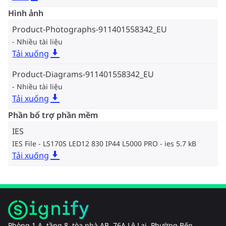
Hình ảnh
Product-Photographs-911401558342_EU
Nhiều tài liệu
Tải xuống
Product-Diagrams-911401558342_EU
Nhiều tài liệu
Tải xuống
Phần bổ trợ phần mềm
IES
IES File - LS170S LED12 830 IP44 L5000 PRO
ies 5.7 kB
Tải xuống
Phòng 1 A, tầng 8, tòa nhà AB, 76A Lê Lai, Phường Bến