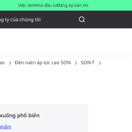
Việc làm
Nhà đầu tư
Đăng ký bản tin
g ty của chúng tôi
ao
Đèn natri áp lực cao SON
SON-T
SON-T 70W/
 xuống phổ biến
 phẩm