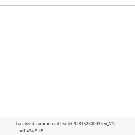
Localized commercial leaflet 928152800035 vi_VN
pdf 434.5 kB