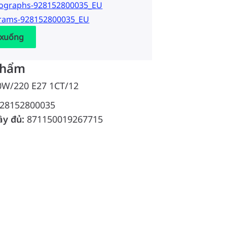
tographs-928152800035_EU
grams-928152800035_EU
 xuống
phẩm
70W/220 E27 1CT/12
28152800035
ầy đủ:
871150019267715