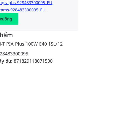
tographs-928483300095_EU
grams-928483300095_EU
 xuống
phẩm
-T PIA Plus 100W E40 1SL/12
28483300095
ầy đủ:
871829118071500