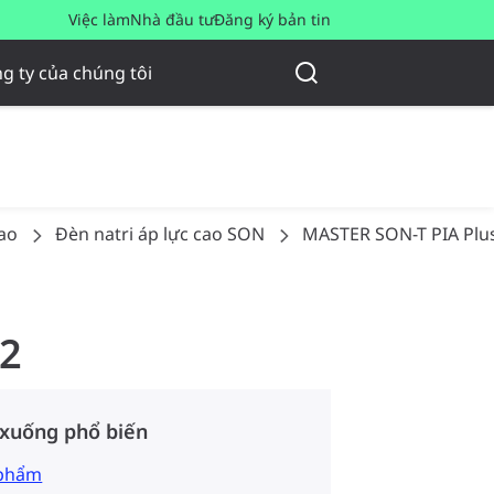
Việc làm
Nhà đầu tư
Đăng ký bản tin
g ty của chúng tôi
ao
Đèn natri áp lực cao SON
MASTER SON-T PIA Plu
12
 xuống phổ biến
 phẩm