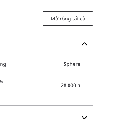
Mở rộng tất cả
ợng
Sphere
0%
28.000 h