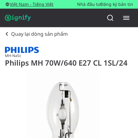
Việt Nam - Tiếng Việt
Nhà đầu tư
Đăng ký bản tin
Quay lại dòng sản phẩm
MH-NaSc
Philips MH 70W/640 E27 CL 1SL/24