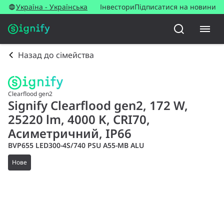
Україна - Українська
Інвестори
Підписатися на новини
Назад до сімейства
Clearflood gen2
Signify Clearflood gen2, 172 W,
25220 lm, 4000 K, CRI70,
Асиметричний, IP66
BVP655 LED300-4S/740 PSU A55-MB ALU
Нове