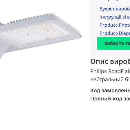
Буклет вироб
Інструкції зі
Product-Pho
Product-Dia
Виберіть т
Опис виро
Philips RoadFla
нейтральний бі
Код замовлен
Повний код з