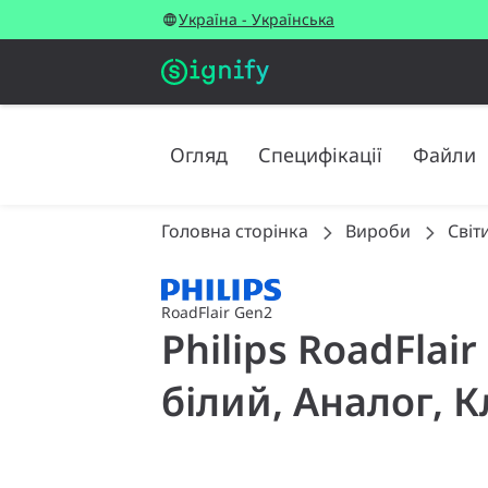
Україна - Українська
Огляд
Специфікації
Файли
Головна сторінка
Вироби
Світ
RoadFlair Gen2
Philips RoadFlai
білий, Аналог, К