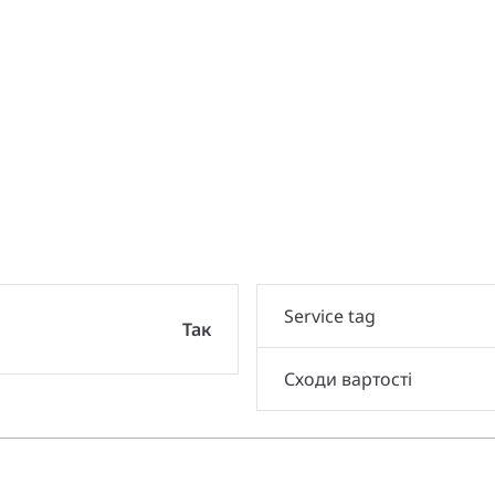
и
Service tag
Так
Сходи вартості