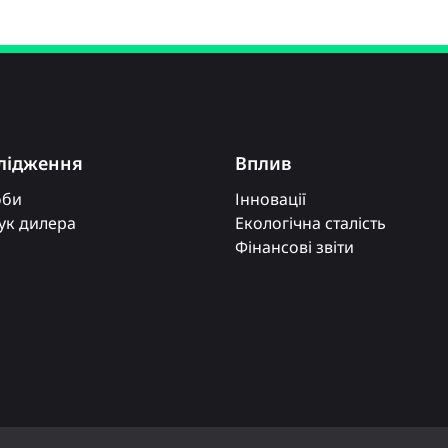
лідження
Вплив
оби
Інновації
к дилера
Екологічна сталість
Фінансові звіти