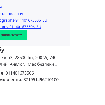
у
 встановлення
tographs-911401673506_EU
grams-911401673506_EU
а завантажте
бу
ir Gen2, 28500 lm, 200 W, 740
лий, Аналог, Клас безпеки I
ня:
911401673506
амовлення:
871951496210100