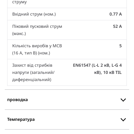
струму
Вхідний струм (ном.)
0.77 A
Піковий пусковий струм
52 A
(макс.)
Кількість виробів у MCB
5
(16 А, тип B) (ном.)
Захист від стрибків
EN61547 (L-L 2 кВ, L-G 4
напруги (загальний/
кВ), 10 кВ TIL
диференціальний)
проводка
Температура