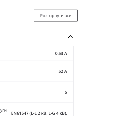
Розгорнути все
0.53 A
52 A
5
руги
EN61547 (L-L 2 кВ, L-G 4 кВ),