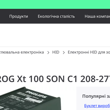
Продукти
Екологічна сталість
Наша компан
тлювальна електроніка
HID
Електронні HID для з
PROG Xt 100 SON C1 208-2
Популярні 
Буклет вироб