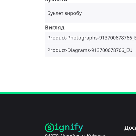
Буклет виробу
Вигляд
Product-Photographs-913700678766_
Product-Diagrams-913700678766_EU
Дос