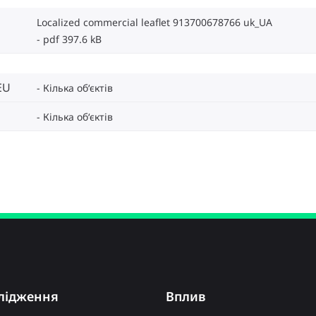
Localized commercial leaflet 913700678766 uk_UA
pdf 397.6 kB
EU
Кілька об‘єктів
Кілька об‘єктів
лідження
Вплив