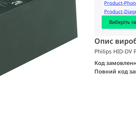
Product-Pho
Product-Dia
Виберіть т
Опис виро
Philips HID-DV
Код замовлен
Повний код з