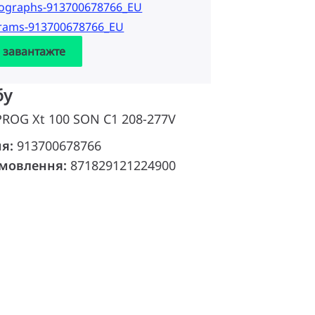
tographs-913700678766_EU
grams-913700678766_EU
а завантажте
бу
 PROG Xt 100 SON C1 208-277V
ня:
913700678766
амовлення:
871829121224900