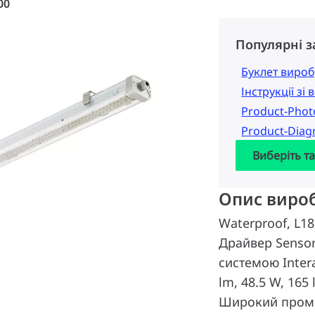
00
Популярні 
Буклет вироб
Інструкції зі
Product-Pho
Product-Dia
Виберіть т
Опис виро
Waterproof, L1
Драйвер Sensor
системою Intera
lm, 48.5 W, 165 
Широкий промі