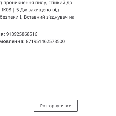
ід проникнення пилу, стійкий до
 IK08 | 5 Дж захищено від
безпеки I, Вставний з’єднувач на
ня:
910925868516
амовлення:
871951462578500
Розгорнути все