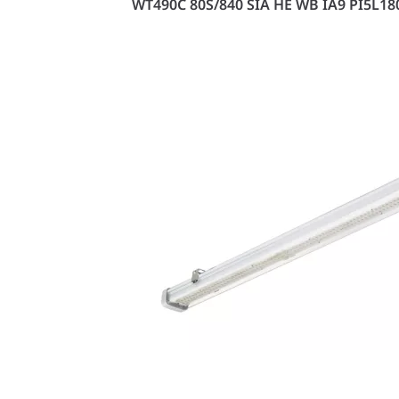
WT490C 80S/840 SIA HE WB IA9 PI5L18