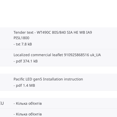
Tender text - WT490C 80S/840 SIA HE WB IA9
PI5L1800
txt 7.8 kB
Localized commercial leaflet 910925868516 uk_UA
pdf 374.1 kB
Pacific LED gen5 Installation instruction
pdf 1.4 MB
EU
Кілька об‘єктів
Кілька об‘єктів