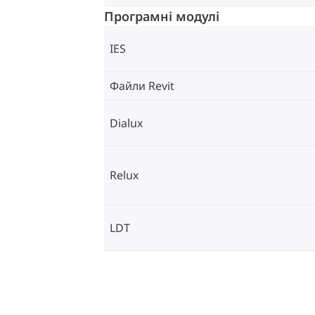
Програмні модулі
IES
Файли Revit
Dialux
Relux
LDT