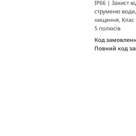
IP66 | Захист в
струменю води,
нищення, Клас 
5 полюсів
Код замовлен
Повний код з
и