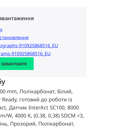
завантаження
у
 встановлення
tographs-910925868516_EU
grams-910925868516_EU
а завантажте
бу
800 mm, Полікарбонат, Білий,
 Ready, готовий до роботи із
ct, Датчик InterAct SC100, 8000
lm/W, 4000 K, (0.38, 0.38) SDCM <3,
нь, Прозорий, Полікарбонат,