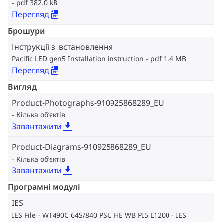
pdf 382.0 kB
Перегляд
Брошури
Інструкції зі встановлення
Pacific LED gen5 Installation instruction
pdf 1.4 MB
Перегляд
Вигляд
Product-Photographs-910925868289_EU
Кілька об‘єктів
Завантажити
Product-Diagrams-910925868289_EU
Кілька об‘єктів
Завантажити
Програмні модулі
IES
IES File - WT490C 64S/840 PSU HE WB PI5 L1200
IES