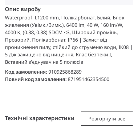
Опис виробу
Waterproof, L1200 mm, Полікарбонат, Білий, Блок
живлення (Увімк./Вимк.), 6400 lm, 40 W, 160 lm/W,
4000 K, (0.38, 0.38) SDCM <3, Широкий промінь,
Прозорий, Полікарбонат, IP66 | Захист від
проникнення пилу, стійкий до струменю води, IK08 |
5 Дж захищено від нищення, Клас безпеки I,
Вставний з’єднувач на 5 полюсів
Код замовлення:
910925868289
Повний код замовлення:
871951462354500
Технічні характеристики
Розгорнути все