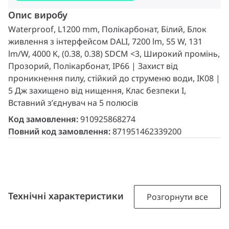
Опис виробу
Waterproof, L1200 mm, Полікарбонат, Білий, Блок
живлення з інтерфейсом DALI, 7200 lm, 55 W, 131
lm/W, 4000 K, (0.38, 0.38) SDCM <3, Широкий промінь,
Прозорий, Полікарбонат, IP66 | Захист від
проникнення пилу, стійкий до струменю води, IK08 |
5 Дж захищено від нищення, Клас безпеки I,
Вставний з’єднувач на 5 полюсів
Код замовлення:
910925868274
Повний код замовлення:
871951462339200
Технічні характеристики
Розгорнути все