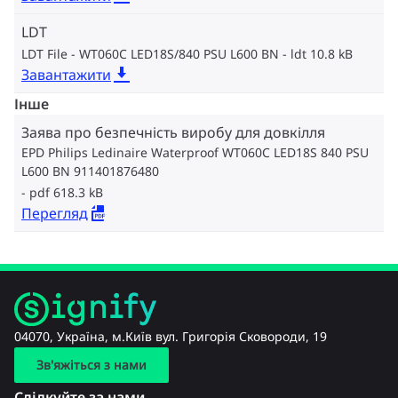
LDT
LDT File - WT060C LED18S/840 PSU L600 BN
ldt 10.8 kB
Завантажити
Інше
Заява про безпечність виробу для довкілля
EPD Philips Ledinaire Waterproof WT060C LED18S 840 PSU
L600 BN 911401876480
pdf 618.3 kB
Перегляд
04070, Україна, м.Київ вул. Григорія Сковороди, 19
Зв'яжіться з нами
Слідкуйте за нами