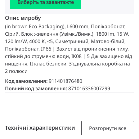
Виберіть та завантажте
Опис виробу
(in brown Eco Packaging), L600 mm, Полікарбонат,
Сірий, Блок живлення (Увімк./Вимк.), 1800 lm, 15 W,
120 lm/W, 4000 K, <5, Симетричний, Матово-білий,
Полікарбонат, IP66 | Захист від проникнення пилу,
стійкий до струменю води, IK08 | 5 Дж захищено від
нищення, II клас безпеки, З’єднувальна коробка на
2 полюси
Код замовлення:
911401876480
Повний код замовлення:
871016336007299
Технічні характеристики
Розгорнути все