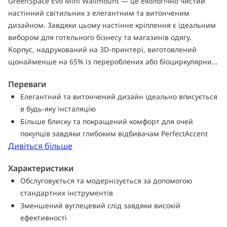
GreenSpace Evo Mini Wallmount — це екологічно чистий
настінний світильник з елегантним та витонченим
дизайном. Завдяки цьому настінне кріплення є ідеальним
вибором для готельного бізнесу та магазинів одягу.
Корпус, надрукований на 3D-принтері, виготовлений
щонайменше на 65% із перероблених або біоциркулярних
матеріалів, а радіатор — з 85% переробленого алюмінію.
Переваги
Завдяки конструкції, що відповідає вимогам циркулярної
Елегантний та витончений дизайн ідеально вписується
економіки, світильник можна модернізувати, повторно
в будь-яку інсталяцію
використовувати, повністю обслуговувати та переробляти.
Більше блиску та покращений комфорт для очей
У поєднанні з високою енергоефективністю це робить
покупців завдяки глибоким відбивачам PerfectAccent
настінне кріплення GreenSpace Evo Mini екологічним
Дивіться більше
вибором. Нові глибокі відбивачі PerfectAccent
забезпечують світловий ефект із посиленим блиском та
Характеристики
покращеним комфортом для очей покупця. Подальше
Обслуговується та модернізується за допомогою
налаштування кольорів та текстур можливе за допомогою
стандартних інструментів
Philips MyCreation.
Зменшений вуглецевий слід завдяки високій
ефективності