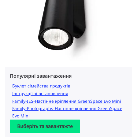
Популярні завантаження
Буклет сімейства продуктів
Інструкції зі встановлення
Family-IES-Настінне кріплення GreenSpace Evo Mini
Family-Photographs-Настінне кріплення GreenSpace
Evo Mini
Виберіть та завантажте