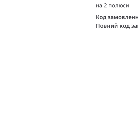
на 2 полюси
Код замовлен
Повний код з
и