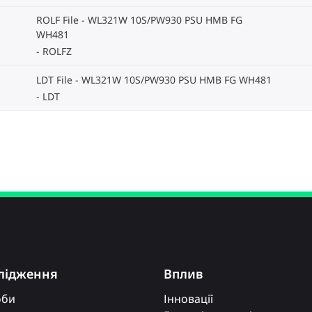
ROLF File - WL321W 10S/PW930 PSU HMB FG
WH481
ROLFZ
LDT File - WL321W 10S/PW930 PSU HMB FG WH481
LDT
лідження
Вплив
оби
Інновації