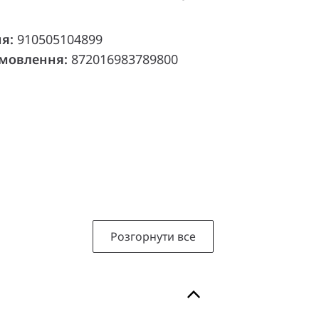
ня:
910505104899
амовлення:
872016983789800
Розгорнути все