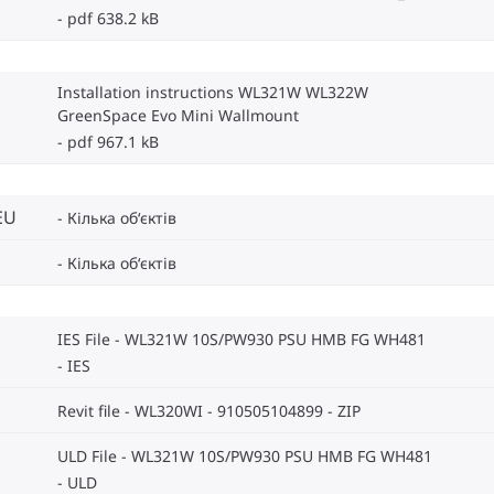
pdf 638.2 kB
Installation instructions WL321W WL322W
GreenSpace Evo Mini Wallmount
pdf 967.1 kB
EU
Кілька об‘єктів
Кілька об‘єктів
IES File - WL321W 10S/PW930 PSU HMB FG WH481
IES
Revit file - WL320WI - 910505104899
ZIP
ULD File - WL321W 10S/PW930 PSU HMB FG WH481
ULD