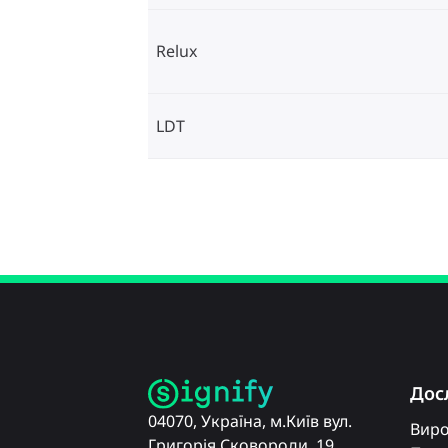
Relux
LDT
Дос
04070, Україна, м.Київ вул.
Вир
Григорія Сковороди, 19