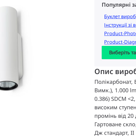
Популярні 
Буклет вироб
Інструкції зі
Product-Pho
Product-Dia
Виберіть т
Опис виро
Полікарбонат, 
Вимк.), 1.000 lm
0.386) SDCM <2,
високим ступен
промінь від 20 
Гартоване скло,
Дж стандарт, II