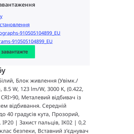
завантаження
у
 встановлення
tographs-910505104899_EU
grams-910505104899_EU
а завантажте
бу
Білий, Блок живлення (Увімк./
, 8.5 W, 123 lm/W, 3000 K, (0.422,
 CRI>90, Металевий відбивач із
ем відбивання. Середній
до 40 градусів кута, Прозорий,
 IP20 | Захист пальців, IK02 | 0,2
 клас безпеки, Вставний з’єднувач