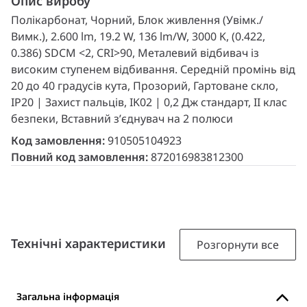
Опис виробу
Полікарбонат, Чорний, Блок живлення (Увімк./
Вимк.), 2.600 lm, 19.2 W, 136 lm/W, 3000 K, (0.422,
0.386) SDCM <2, CRI>90, Металевий відбивач із
високим ступенем відбивання. Середній промінь від
20 до 40 градусів кута, Прозорий, Гартоване скло,
IP20 | Захист пальців, IK02 | 0,2 Дж стандарт, II клас
безпеки, Вставний з’єднувач на 2 полюси
Код замовлення:
910505104923
Повний код замовлення:
872016983812300
Технічні характеристики
Розгорнути все
Загальна інформація