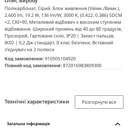
Опис виробу
Полікарбонат, Сірий, Блок живлення (Увімк./Вимк.),
2.600 lm, 19.2 W, 136 lm/W, 3000 K, (0.422, 0.386) SDCM
<2, CRI>90, Металевий відбивач з високим ступенем
відбивання. Широкий промінь від 40 до 80 градусів,
Прозорий, Гартоване скло, IP20 | Захист пальців,
IK02 | 0,2 Дж стандарт, II клас безпеки, Вставний
з’єднувач на 2 полюси
Код замовлення:
910505104920
Повний код замовлення:
872016983809300
Технічні характеристики
Розгорнути все
Загальна інформація