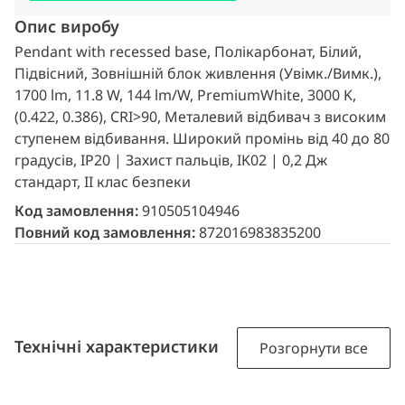
Опис виробу
Pendant with recessed base, Полікарбонат, Білий,
Підвісний, Зовнішній блок живлення (Увімк./Вимк.),
1700 lm, 11.8 W, 144 lm/W, PremiumWhite, 3000 K,
(0.422, 0.386), CRI>90, Металевий відбивач з високим
ступенем відбивання. Широкий промінь від 40 до 80
градусів, IP20 | Захист пальців, IK02 | 0,2 Дж
стандарт, II клас безпеки
Код замовлення:
910505104946
Повний код замовлення:
872016983835200
Технічні характеристики
Розгорнути все