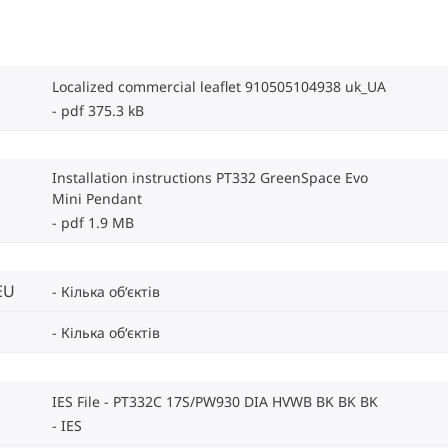
Localized commercial leaflet 910505104938 uk_UA
pdf 375.3 kB
Installation instructions PT332 GreenSpace Evo
Mini Pendant
pdf 1.9 MB
EU
Кілька об‘єктів
Кілька об‘єктів
IES File - PT332C 17S/PW930 DIA HVWB BK BK BK
IES