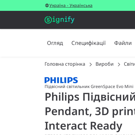
Україна - Українська
Огляд
Специфікації
Файли
Головна сторінка
Вироби
Світ
Підвісний світильник GreenSpace Evo Mini
Philips Підвісни
Pendant, 3D print
Interact Ready