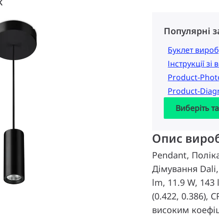
K
Популярні 
Буклет вироб
Інструкції зі
Product-Pho
Product-Dia
Виберіть т
Опис виро
Pendant, Полік
Дімування Dali,
lm, 11.9 W, 143
(0.422, 0.386),
високим коефіц