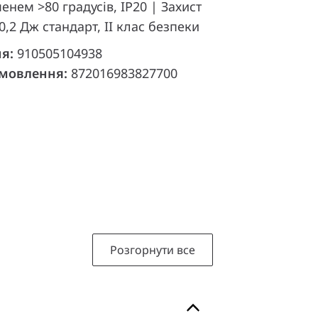
енем >80 градусів, IP20 | Захист
 0,2 Дж стандарт, II клас безпеки
ня:
910505104938
амовлення:
872016983827700
Розгорнути все