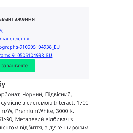
завантаження
у
 встановлення
tographs-910505104938_EU
grams-910505104938_EU
а завантажте
бу
арбонат, Чорний, Підвісний,
 сумісне з системою Interact, 1700
 lm/W, PremiumWhite, 3000 K,
 CRI>90, Металевий відбивач з
ієнтом відбиття, з дуже широким