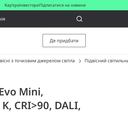
Кар’єра
Інвестори
Підписатися на новини
ія
Де придбати
вісні з точковим джерелом світла
Підвісний світильн
Evo Mini,
 K, CRI>90, DALI,