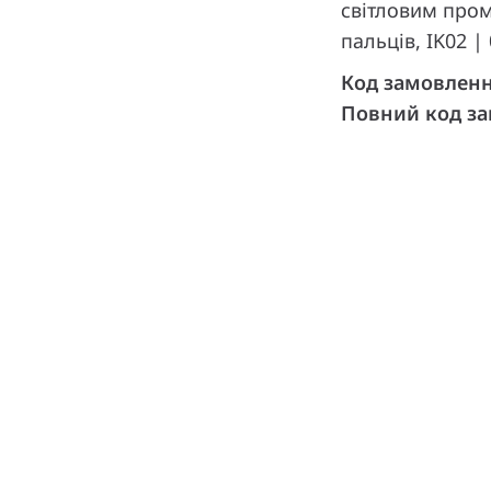
світловим пром
пальців, IK02 |
Код замовлен
Повний код з
и