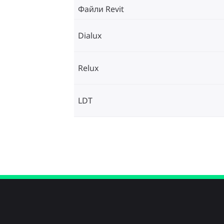
Файли Revit
Dialux
Relux
LDT