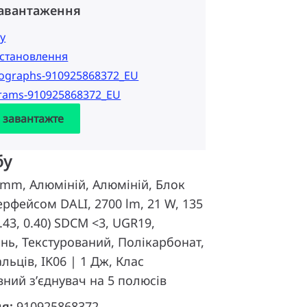
завантаження
у
 встановлення
tographs-910925868372_EU
grams-910925868372_EU
а завантажте
бу
mm, Алюміній, Алюміній, Блок
ерфейсом DALI, 2700 lm, 21 W, 135
0.43, 0.40) SDCM <3, UGR19,
нь, Текстурований, Полікарбонат,
альців, IK06 | 1 Дж, Клас
вний з’єднувач на 5 полюсів
ня:
910925868372