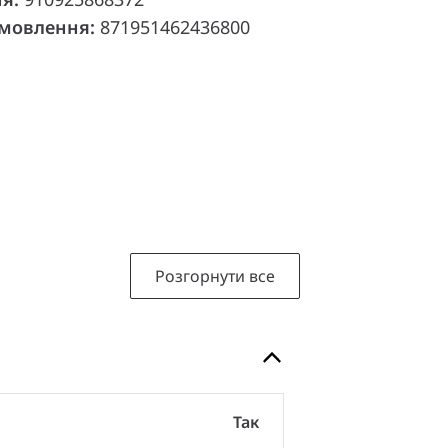
амовлення:
871951462436800
Розгорнути все
Так