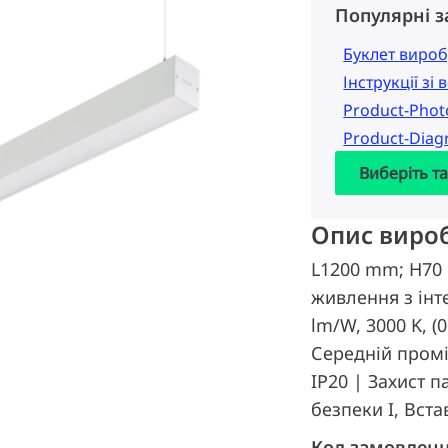
Популярні 
Буклет вироб
Інструкції зі
Product-Pho
Product-Dia
Виберіть т
Опис виро
L1200 mm; H70 
живлення з інт
lm/W, 3000 K, (
Середній промі
IP20 | Захист п
безпеки I, Вста
Код замовлен