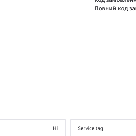
Повний код з
и
Ні
Service tag