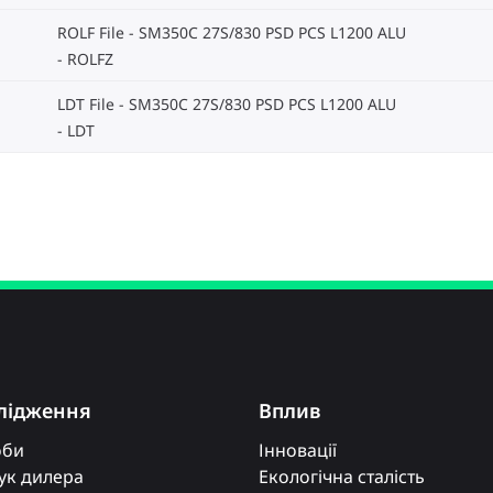
ROLF File - SM350C 27S/830 PSD PCS L1200 ALU
ROLFZ
LDT File - SM350C 27S/830 PSD PCS L1200 ALU
LDT
лідження
Вплив
оби
Інновації
к дилера
Екологічна сталість