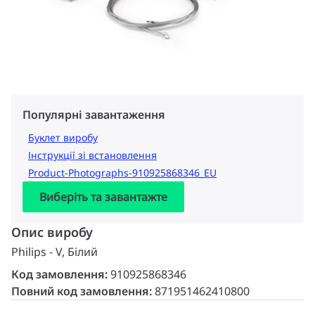
Популярні завантаження
Буклет виробу
Інструкції зі встановлення
Product-Photographs-910925868346_EU
Виберіть та завантажте
Опис виробу
Philips - V, Білий
Код замовлення:
910925868346
Повний код замовлення:
871951462410800