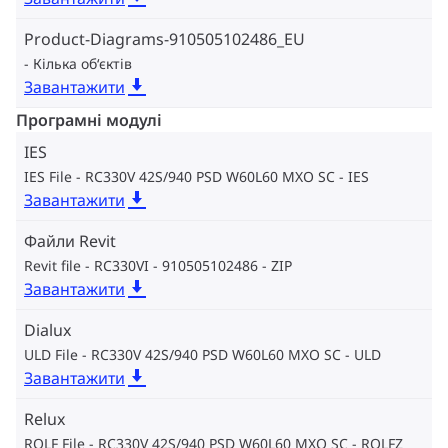
Product-Diagrams-910505102486_EU
Кілька об‘єктів
Завантажити
Програмні модулі
IES
IES File - RC330V 42S/940 PSD W60L60 MXO SC
IES
Завантажити
Файли Revit
Revit file - RC330VI - 910505102486
ZIP
Завантажити
Dialux
ULD File - RC330V 42S/940 PSD W60L60 MXO SC
ULD
Завантажити
Relux
ROLF File - RC330V 42S/940 PSD W60L60 MXO SC
ROLFZ