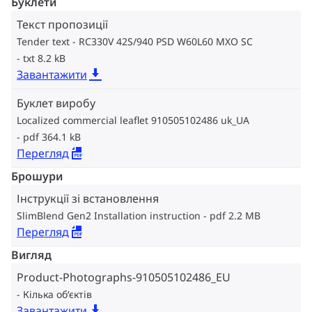
Буклети
Текст пропозиції
Tender text - RC330V 42S/940 PSD W60L60 MXO SC
txt 8.2 kB
Завантажити
Буклет виробу
Localized commercial leaflet 910505102486 uk_UA
pdf 364.1 kB
Перегляд
Брошури
Інструкції зі встановлення
SlimBlend Gen2 Installation instruction
pdf 2.2 MB
Перегляд
Вигляд
Product-Photographs-910505102486_EU
Кілька об‘єктів
Завантажити