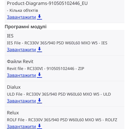
Product-Diagrams-910505102446_EU
Кілька об‘єктів
Завантажити
Програмні модулі
IES
IES File - RC330V 36S/940 PSD W60L60 MXO W5
IES
Завантажити
Файли Revit
Revit file - RC330VI - 910505102446
ZIP
Завантажити
Dialux
ULD File - RC330V 36S/940 PSD W60L60 MXO W5
ULD
Завантажити
Relux
ROLF File - RC330V 36S/940 PSD W60L60 MXO W5
ROLFZ
Завантажити