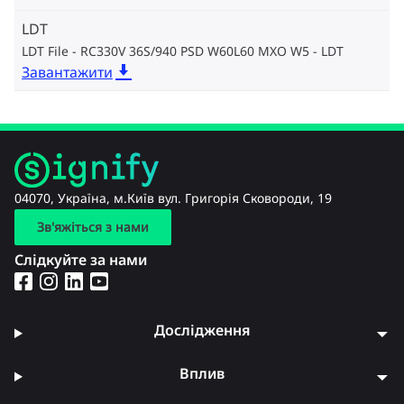
LDT
LDT File - RC330V 36S/940 PSD W60L60 MXO W5
LDT
Завантажити
04070, Україна, м.Київ вул. Григорія Сковороди, 19
Зв'яжіться з нами
Слідкуйте за нами
Дослідження
Вплив