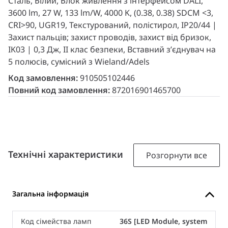
Сталь, Білий, Блок живлення з інтерфейсом DALI,
3600 lm, 27 W, 133 lm/W, 4000 K, (0.38, 0.38) SDCM <3,
CRI>90, UGR19, Текстурований, полістирол, IP20/44 |
Захист пальців; захист проводів, захист від бризок,
IK03 | 0,3 Дж, II клас безпеки, Вставний з’єднувач на
5 полюсів, сумісний з Wieland/Adels
Код замовлення:
910505102446
Повний код замовлення:
872016901465700
Технічні характеристики
Розгорнути все
Загальна інформація
Код сімейства ламп
36S [LED Module, system