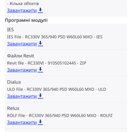
Кілька об‘єктів
Завантажити
Програмні модулі
IES
IES File - RC330V 36S/940 PSD W60L60 MXO
IES
Завантажити
Файли Revit
Revit file - RC330VI - 910505102445
ZIP
Завантажити
Dialux
ULD File - RC330V 36S/940 PSD W60L60 MXO
ULD
Завантажити
Relux
ROLF File - RC330V 36S/940 PSD W60L60 MXO
ROLFZ
Завантажити