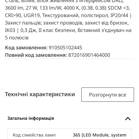
Сталь, Білий, Блок живлення з інтерфейсом DALI,
3600 lm, 27 W, 133 lm/W, 4000 K, (0.38, 0.38) SDCM <3,
CRI>90, UGR19, Текстурований, полістирол, IP20/44 |
Захист пальців; захист проводів, захист від бризок,
IK03 | 0,3 Дж, II клас безпеки, Вставний з’єднувач на
5 полюсів
Код замовлення:
910505102445
Повний код замовлення:
872016901464000
Технічні характеристики
Розгорнути все
Загальна інформація
Код сімейства ламп
36S [LED Module, system