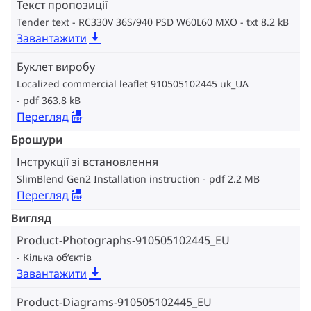
Текст пропозиції
Tender text - RC330V 36S/940 PSD W60L60 MXO
txt 8.2 kB
Завантажити
Буклет виробу
Localized commercial leaflet 910505102445 uk_UA
pdf 363.8 kB
Перегляд
Брошури
Інструкції зі встановлення
SlimBlend Gen2 Installation instruction
pdf 2.2 MB
Перегляд
Вигляд
Product-Photographs-910505102445_EU
Кілька об‘єктів
Завантажити
Product-Diagrams-910505102445_EU