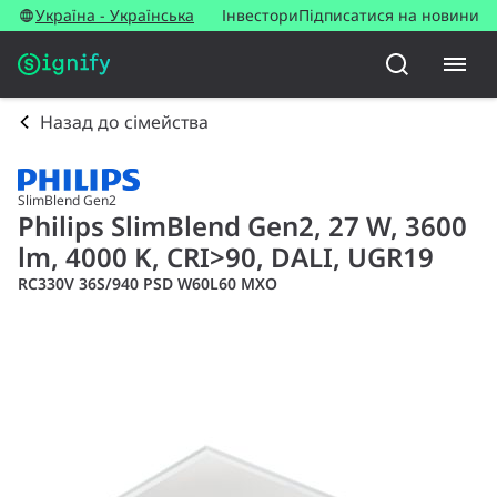
Україна - Українська
Інвестори
Підписатися на новини
Назад до сімейства
SlimBlend Gen2
Philips SlimBlend Gen2, 27 W, 3600
lm, 4000 K, CRI>90, DALI, UGR19
RC330V 36S/940 PSD W60L60 MXO