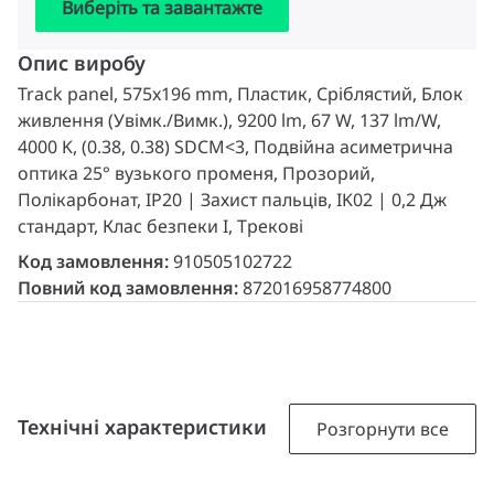
Виберіть та завантажте
Опис виробу
Track panel, 575x196 mm, Пластик, Сріблястий, Блок
живлення (Увімк./Вимк.), 9200 lm, 67 W, 137 lm/W,
4000 K, (0.38, 0.38) SDCM<3, Подвійна асиметрична
оптика 25° вузького променя, Прозорий,
Полікарбонат, IP20 | Захист пальців, IK02 | 0,2 Дж
стандарт, Клас безпеки I, Трекові
Код замовлення:
910505102722
Повний код замовлення:
872016958774800
Технічні характеристики
Розгорнути все