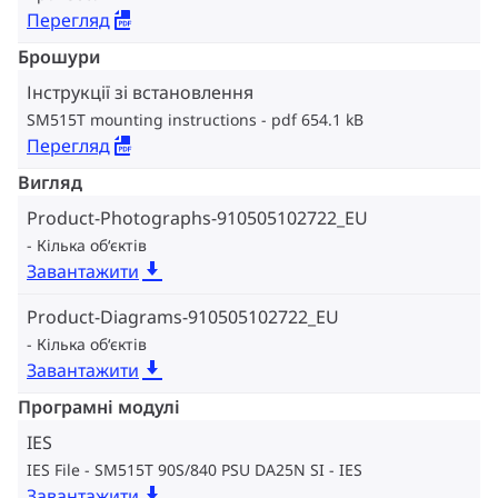
Перегляд
Брошури
Інструкції зі встановлення
SM515T mounting instructions
pdf 654.1 kB
Перегляд
Вигляд
Product-Photographs-910505102722_EU
Кілька об‘єктів
Завантажити
Product-Diagrams-910505102722_EU
Кілька об‘єктів
Завантажити
Програмні модулі
IES
IES File - SM515T 90S/840 PSU DA25N SI
IES
Завантажити