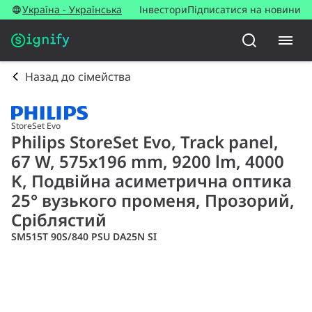
Україна - Українська
Інвестори
Підписатися на новини
Назад до сімейства
StoreSet Evo
Philips StoreSet Evo, Track panel,
67 W, 575x196 mm, 9200 lm, 4000
K, Подвійна асиметрична оптика
25° вузького променя, Прозорий,
Сріблястий
SM515T 90S/840 PSU DA25N SI