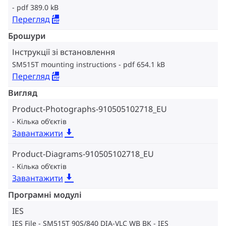
pdf 389.0 kB
Перегляд
Брошури
Інструкції зі встановлення
SM515T mounting instructions
pdf 654.1 kB
Перегляд
Вигляд
Product-Photographs-910505102718_EU
Кілька об‘єктів
Завантажити
Product-Diagrams-910505102718_EU
Кілька об‘єктів
Завантажити
Програмні модулі
IES
IES File - SM515T 90S/840 DIA-VLC WB BK
IES