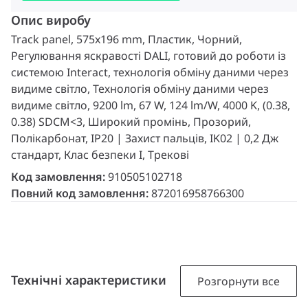
Опис виробу
Track panel, 575x196 mm, Пластик, Чорний,
Регулювання яскравості DALI, готовий до роботи із
системою Interact, технологія обміну даними через
видиме світло, Технологія обміну даними через
видиме світло, 9200 lm, 67 W, 124 lm/W, 4000 K, (0.38,
0.38) SDCM<3, Широкий промінь, Прозорий,
Полікарбонат, IP20 | Захист пальців, IK02 | 0,2 Дж
стандарт, Клас безпеки I, Трекові
Код замовлення:
910505102718
Повний код замовлення:
872016958766300
Технічні характеристики
Розгорнути все