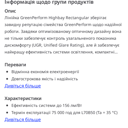
Інформація щодо групи продуктів
Опис
Лінійка GreenPerform Highbay Rectangular зберігає
завидну репутацію сімейства GreenPerform щодо надійної
роботи. Завдяки оптимізованому оптичному дизайну вона
не тільки забезпечує контроль узагальненого показника
дискомфорту (UGR, Unified Glare Rating), але й забезпечує
найкращу ефективність системи освітлення, компактні
розміри та довгострокову якість. Ця лінійка оптимізована
Переваги
майже для будь-якого промислового застосування, також
Відмінна економія електроенергії
вона повністю сумісна з програмним забезпеченням
Довгострокова якість і надійність
Інтернету речей, як-от масштабована система Interact.
Дивіться більше
Характеристики
Ефективність системи до 156 лм/Вт
Термін експлуатації 75 000 год для L70B50 (Ta = 35 °C)
Дивіться більше