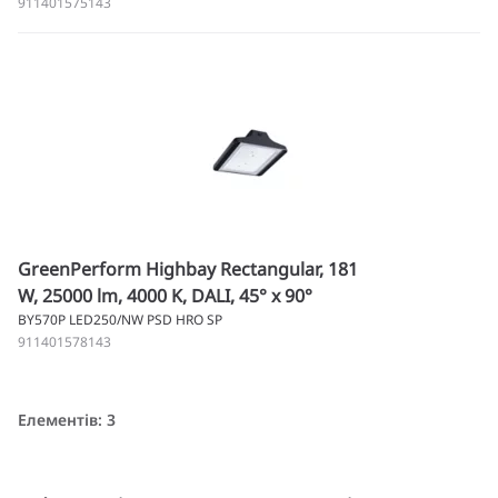
911401575143
GreenPerform Highbay Rectangular, 181
W, 25000 lm, 4000 K, DALI, 45° x 90°
BY570P LED250/NW PSD HRO SP
911401578143
Елементів: 3