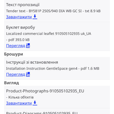
Текст пропозиції
Tender text - BY581P 250S/940 DIA WB GC SI
txt 8.9 kB
Завантажити
Буклет виробу
Localized commercial leaflet 910505102935 uk_UA
pdf 393.0 kB
Перегляд
Брошури
Інструкції зі встановлення
Installation Instruction GentleSpace gen4
pdf 1.6 MB
Перегляд
Вигляд
Product-Photographs-910505102935_EU
Кілька об‘єктів
Завантажити
Product-Diagrams-910505102935_EU