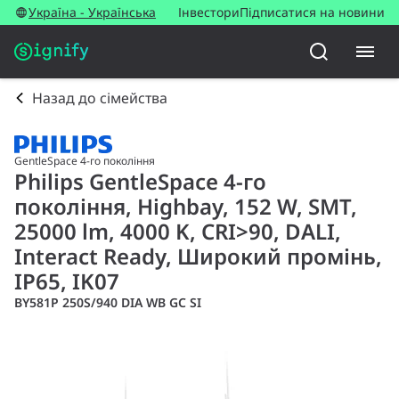
Україна - Українська
Інвестори
Підписатися на новини
Назад до сімейства
GentleSpace 4-го покоління
Philips GentleSpace 4-го
покоління, Highbay, 152 W, SMT,
25000 lm, 4000 K, CRI>90, DALI,
Interact Ready, Широкий промінь,
IP65, IK07
BY581P 250S/940 DIA WB GC SI