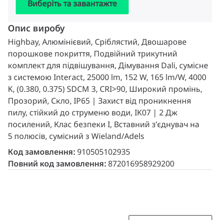
Виберіть та завантажте
Опис виробу
Highbay, Алюмінієвий, Сріблястий, Двошарове
порошкове покриття, Подвійний трикутний
комплект для підвішування, Дімування Dali, сумісне
з системою Interact, 25000 lm, 152 W, 165 lm/W, 4000
K, (0.380, 0.375) SDCM 3, CRI>90, Широкий промінь,
Прозорий, Скло, IP65 | Захист від проникнення
пилу, стійкий до струменю води, IK07 | 2 Дж
посилений, Клас безпеки I, Вставний з’єднувач на
5 полюсів, сумісний з Wieland/Adels
Код замовлення:
910505102935
Повний код замовлення:
872016958929200