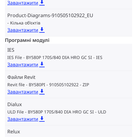
Завантажити
Product-Diagrams-910505102922_EU
Кілька об‘єктів
Завантажити
Програмні модулі
IES
IES File - BY580P 170S/840 DIA HRO GC SI
IES
Завантажити
Файли Revit
Revit file - BY580PI - 910505102922
ZIP
Завантажити
Dialux
ULD File - BY580P 170S/840 DIA HRO GC SI
ULD
Завантажити
Relux