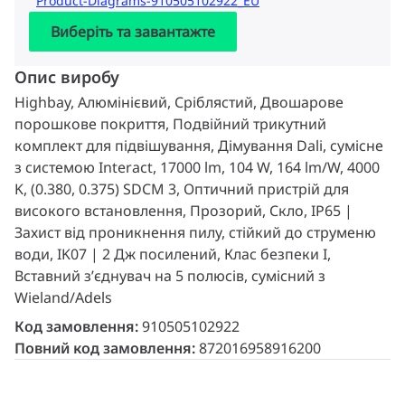
Product-Diagrams-910505102922_EU
Виберіть та завантажте
Опис виробу
Highbay, Алюмінієвий, Сріблястий, Двошарове
порошкове покриття, Подвійний трикутний
комплект для підвішування, Дімування Dali, сумісне
з системою Interact, 17000 lm, 104 W, 164 lm/W, 4000
K, (0.380, 0.375) SDCM 3, Оптичний пристрій для
високого встановлення, Прозорий, Скло, IP65 |
Захист від проникнення пилу, стійкий до струменю
води, IK07 | 2 Дж посилений, Клас безпеки I,
Вставний з’єднувач на 5 полюсів, сумісний з
Wieland/Adels
Код замовлення:
910505102922
Повний код замовлення:
872016958916200