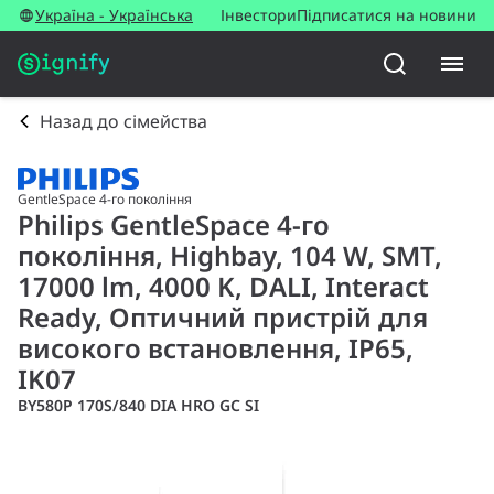
Україна - Українська
Інвестори
Підписатися на новини
Назад до сімейства
GentleSpace 4-го покоління
Philips GentleSpace 4-го
покоління, Highbay, 104 W, SMT,
17000 lm, 4000 K, DALI, Interact
Ready, Оптичний пристрій для
високого встановлення, IP65,
IK07
BY580P 170S/840 DIA HRO GC SI