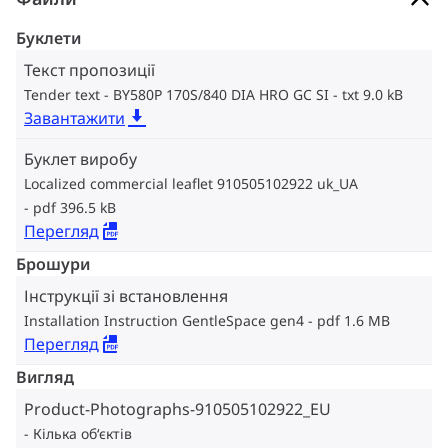
Буклети
Текст пропозиції
Tender text - BY580P 170S/840 DIA HRO GC SI
txt 9.0 kB
Завантажити
Буклет виробу
Localized commercial leaflet 910505102922 uk_UA
pdf 396.5 kB
Перегляд
Брошури
Інструкції зі встановлення
Installation Instruction GentleSpace gen4
pdf 1.6 MB
Перегляд
Вигляд
Product-Photographs-910505102922_EU
Кілька об‘єктів