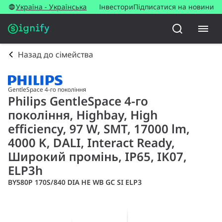
Україна - Українська
Інвестори
Підписатися на новини
Назад до сімейства
GentleSpace 4-го покоління
Philips GentleSpace 4-го
покоління, Highbay, High
efficiency, 97 W, SMT, 17000 lm,
4000 K, DALI, Interact Ready,
Широкий промінь, IP65, IK07,
ELP3h
BY580P 170S/840 DIA HE WB GC SI ELP3