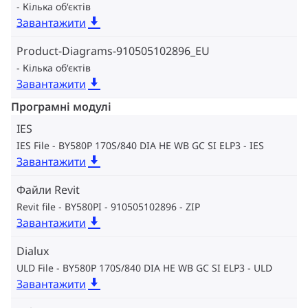
Кілька об‘єктів
Завантажити
Product-Diagrams-910505102896_EU
Кілька об‘єктів
Завантажити
Програмні модулі
IES
IES File - BY580P 170S/840 DIA HE WB GC SI ELP3
IES
Завантажити
Файли Revit
Revit file - BY580PI - 910505102896
ZIP
Завантажити
Dialux
ULD File - BY580P 170S/840 DIA HE WB GC SI ELP3
ULD
Завантажити