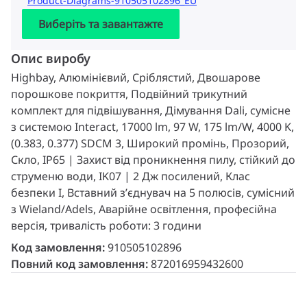
Product-Diagrams-910505102896_EU
Виберіть та завантажте
Опис виробу
Highbay, Алюмінієвий, Сріблястий, Двошарове
порошкове покриття, Подвійний трикутний
комплект для підвішування, Дімування Dali, сумісне
з системою Interact, 17000 lm, 97 W, 175 lm/W, 4000 K,
(0.383, 0.377) SDCM 3, Широкий промінь, Прозорий,
Скло, IP65 | Захист від проникнення пилу, стійкий до
струменю води, IK07 | 2 Дж посилений, Клас
безпеки I, Вставний з’єднувач на 5 полюсів, сумісний
з Wieland/Adels, Аварійне освітлення, професійна
версія, тривалість роботи: 3 години
Код замовлення:
910505102896
Повний код замовлення:
872016959432600