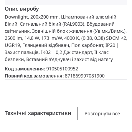
Опис виробу
Downlight, 200x200 mm, Штампований алюміній,
Білий, Сигнальний білий (RAL9003), Вбудований
світильник, Зовнішній блок живлення (Увімк./Вимк.),
2500 lm, 14.8 W, 173 lm/W, 4000 K, (0.38, 0.38) SDCM <2,
UGR19, Глянцевий відбивач, Полікарбонат, IP20 |
Захист пальців, IK02 | 0,2 Дж стандарт, II клас
безпеки, Вставний з’єднувач і захист від натягу
Код замовлення:
910505100952
Повний код замовлення:
871869997081900
Технічні характеристики
Розгорнути все