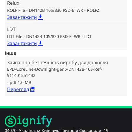
Relux
ROLF File - DN142B 10S/830 PSD-E WR
ROLFZ
Завантажити
LDT
LDT File - DN142B 10S/830 PSD-E WR
LDT
Завантажити
Інше
Заява про безпечність виробу для довкілля
EPD-CoreLine-Downlight-gen5-DN142B-10S-Ref-
911401551432
pdf 1.0 MB
Перегляд
04070, Україна, м.Київ вул. Григорія Сковороди, 19