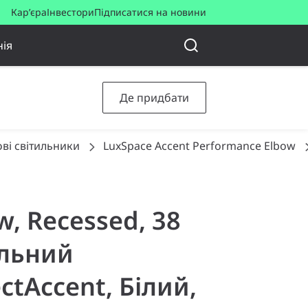
Кар’єра
Інвестори
Підписатися на новини
ія
Де придбати
ові світильники
LuxSpace Accent Performance Elbow
w, Recessed, 38
альний
tAccent, Білий,