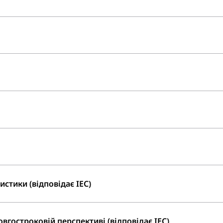
стики (відповідає IEC)
вгостроковій перспективі (відповідає IEC)