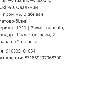
, 38 W, 132 lm/W, 3000 K,
, CRI>90, Овальний
й промінь, Відбивач
Матово-білий,
рилат, IP20 | Захист пальців,
тандарт, II клас безпеки, 2
увача на 2 полюси
ня:
910505101654
амовлення:
871869997968300