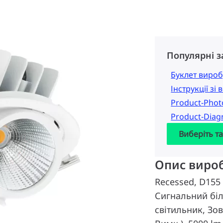
Популярні 
Буклет вироб
Інструкції зі
Product-Pho
Product-Dia
Виберіть т
Опис виро
Recessed, D155
Сигнальний біл
світильник, Зо