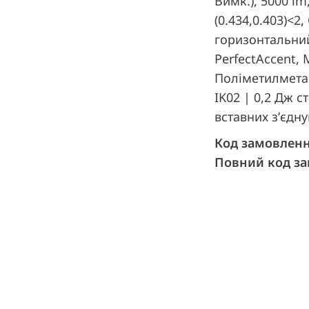
Вимк.), 5000 lm
(0.434,0.403)<2
горизонтальни
PerfectAccent, 
Поліметилметак
IK02 | 0,2 Дж с
вставних з’єдн
Код замовлен
Повний код з