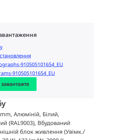
завантаження
у
 встановлення
tographs-910505101654_EU
grams-910505101654_EU
а завантажте
бу
 mm, Алюміній, Білий,
ий (RAL9003), Вбудований
внішній блок живлення (Увімк./