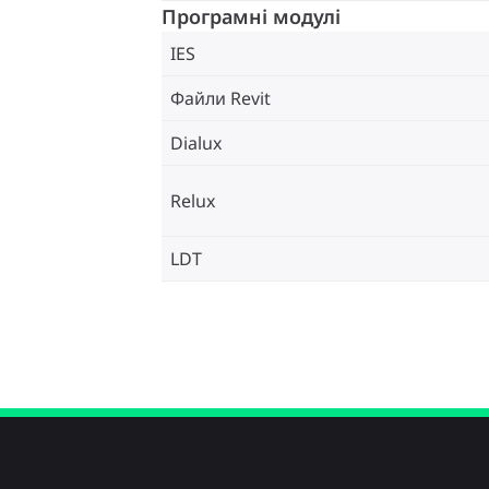
Програмні модулі
IES
Файли Revit
Dialux
Relux
LDT