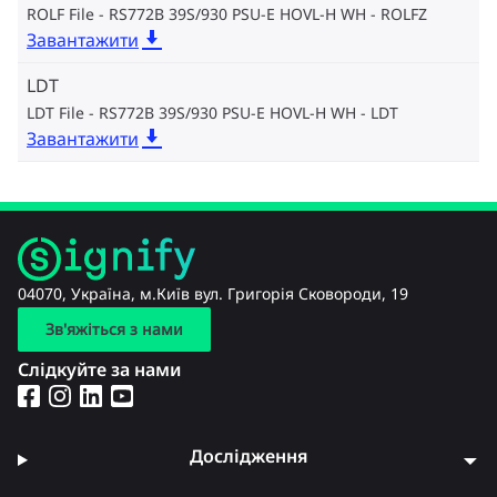
ROLF File - RS772B 39S/930 PSU-E HOVL-H WH
ROLFZ
Завантажити
LDT
LDT File - RS772B 39S/930 PSU-E HOVL-H WH
LDT
Завантажити
04070, Україна, м.Київ вул. Григорія Сковороди, 19
Зв'яжіться з нами
Слідкуйте за нами
Дослідження