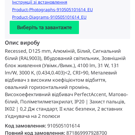
Інструкції зі встановлення
Product-Photographs-910505101614_EU
Product-Diagrams-910505101614_EU
Виберіть та завантажте
Опис виробу
Recessed, D125 mm, Алюміній, Білий, Сигнальний
білий (RAL9003), Вбудований світильник, Зовнішній
блок живлення (Увімк./Вимк.), 4100 lm, 31 W, 131
lm/W, 3000 K, (0.434,0.403)<2, CRI>90, Металевий
відбивач з високим коефіцієнтом відбиття,
овальний горизонтальний промінь,
Високоефективний відбивач PerfectAccent, Матово-
білий, Поліметилметакрилат, IP20 | Захист пальців,
IK02 | 0,2 Дж стандарт, II клас безпеки, 2 вставних
з’єднувача на 2 полюси
Код замовлення:
910505101614
Повний код замовлення:
871869997928700