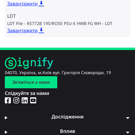
Завантажити
LDT
LDT File - RS772B 19S/ROSE PSU-E HWB FG WH
LDT
Завантажити
04070, Україна, м.Київ вул. Григорія Сковороди, 19
Зв'яжіться з нами
Слідкуйте за нами
Дослідження
Вплив