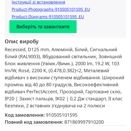
Інструкції зі встановлення
Product-Photographs-910505101595_EU
Product-Diagrams-910505101595_EU
Виберіть та завантажте
Опис виробу
Recessed, D125 mm, Алюміній, Білий, Сигнальний
білий (RAL9003), Вбудований світильник, Зовнішній
блок живлення (Увімк./Вимк.), 2000 lm, 19.2 W, 103
lm/W, Rosé, 2200 K, (0.478,0.382)<2, Металевий
відбивач з високим ступенем відбивання. Широкий
промінь від 40 до 80 градусів, Високоефективний
відбивач PerfectAccent, Прозорий, Гартоване скло,
IP20 | Захист пальців, IK02 | 0,2 Дж стандарт, II клас
безпеки, 2 вставних з’єднувача на 2 полюси
Код замовлення:
910505101595
Повний код замовлення:
871869997910200