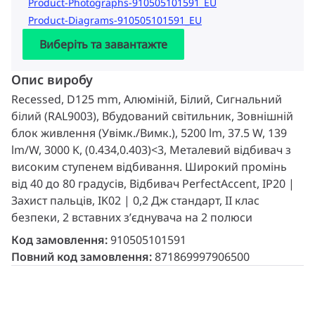
Product-Photographs-910505101591_EU
Product-Diagrams-910505101591_EU
Виберіть та завантажте
Опис виробу
Recessed, D125 mm, Алюміній, Білий, Сигнальний
білий (RAL9003), Вбудований світильник, Зовнішній
блок живлення (Увімк./Вимк.), 5200 lm, 37.5 W, 139
lm/W, 3000 K, (0.434,0.403)<3, Металевий відбивач з
високим ступенем відбивання. Широкий промінь
від 40 до 80 градусів, Відбивач PerfectAccent, IP20 |
Захист пальців, IK02 | 0,2 Дж стандарт, II клас
безпеки, 2 вставних з’єднувача на 2 полюси
Код замовлення:
910505101591
Повний код замовлення:
871869997906500