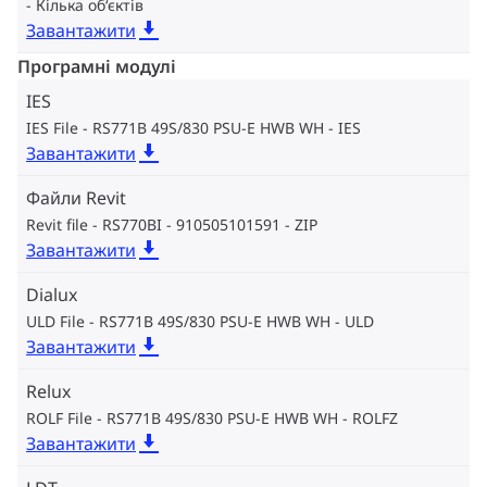
Кілька об‘єктів
Завантажити
Програмні модулі
IES
IES File - RS771B 49S/830 PSU-E HWB WH
IES
Завантажити
Файли Revit
Revit file - RS770BI - 910505101591
ZIP
Завантажити
Dialux
ULD File - RS771B 49S/830 PSU-E HWB WH
ULD
Завантажити
Relux
ROLF File - RS771B 49S/830 PSU-E HWB WH
ROLFZ
Завантажити