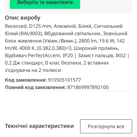
Виберіть та завантажте
Опис виробу
Recessed, D125 mm, Алюміній, Білий, Сигнальний
білий (RAL9003), Вбудований світильник, Зовнішній
блок живлення (Увімк./Вимк.), 2800 lm, 19.6 W, 142
lm/W, 4000 K, (0.382,0.380)<3, Широкий промінь,
Відбивач PerfectAccent, IP20 | Захист пальців, IK02 |
0,2 Дж стандарт, II клас безпеки, 2 вставних
з’єднувача на 2 полюси
Код замовлення:
910505101577
Повний код замовлення:
871869997892100
Технічні характеристики
Розгорнути все