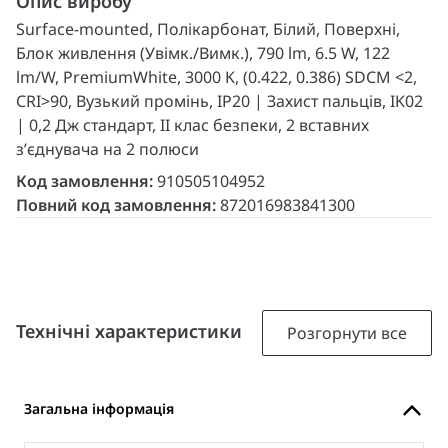
Опис виробу
Surface-mounted, Полікарбонат, Білий, Поверхні,
Блок живлення (Увімк./Вимк.), 790 lm, 6.5 W, 122
lm/W, PremiumWhite, 3000 K, (0.422, 0.386) SDCM <2,
CRI>90, Вузький промінь, IP20 | Захист пальців, IK02
| 0,2 Дж стандарт, II клас безпеки, 2 вставних
з’єднувача на 2 полюси
Код замовлення:
910505104952
Повний код замовлення:
872016983841300
Технічні характеристики
Розгорнути все
Загальна інформація