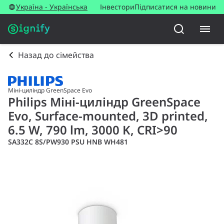
Україна - Українська
Інвестори
Підписатися на новини
Назад до сімейства
Міні-циліндр GreenSpace Evo
Philips Міні-циліндр GreenSpace
Evo, Surface-mounted, 3D printed,
6.5 W, 790 lm, 3000 K, CRI>90
SA332C 8S/PW930 PSU HNB WH481