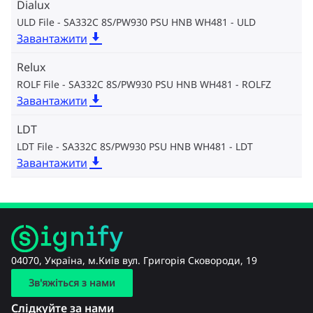
Dialux
ULD File - SA332C 8S/PW930 PSU HNB WH481
ULD
Завантажити
Relux
ROLF File - SA332C 8S/PW930 PSU HNB WH481
ROLFZ
Завантажити
LDT
LDT File - SA332C 8S/PW930 PSU HNB WH481
LDT
Завантажити
04070, Україна, м.Київ вул. Григорія Сковороди, 19
Зв'яжіться з нами
Слідкуйте за нами