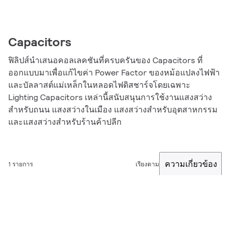
Capacitors
ฟิลิปส์นำเสนอคอลเลคชันที่ครบครันของ Capacitors ที่
ออกแบบมาเพื่อแก้ไขค่า Power Factor ของหม้อแปลงไฟฟ้า
และบัลลาสต์แม่เหล็กในหลอดไฟดิสชาร์จโดยเฉพาะ
Lighting Capacitors เหล่านี้สนับสนุนการใช้งานแสงสว่าง
สำหรับถนน แสงสว่างในเมือง แสงสว่างสำหรับอุตสาหกรรม
และแสงสว่างสำหรับร้านค้าปลีก
ความเกี่ยวข้อง
1 รายการ
เรียงตาม
ตัวกรอง