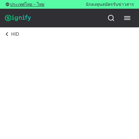
ประเทศไทย - ไทย
นักลงทุน
สมัครรับข่าวสาร
HID