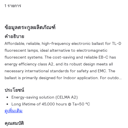
1 รายการ
ข้อมูลตระกูลผลิตภัณฑ์
คำอธิบาย
Affordable, reliable, high-frequency electronic ballast for TL-D
fluorescent lamps, ideal alternative to electromagnetic
fluorescent systems. The cost-saving and reliable EB-C has
energy efficiency class A2, and its robust design meets all
necessary international standards for safety and EMC. The
ballast is primarily designed for Indoor application. For outdoor
application, the luminaire should be minimum ClassⅠand need to
ประโยชน์
be sufficiently protected against water & dust. The installation
Energy-saving solution (CELMA A2)
should also be guard against any lightening surge or any other
Long lifetime of 45,000 hours @ Ta=50 °C
necessary electrical protection as deemed in such typical
ดูเพิ่มเติม
installation & application.
คุณสมบัติ