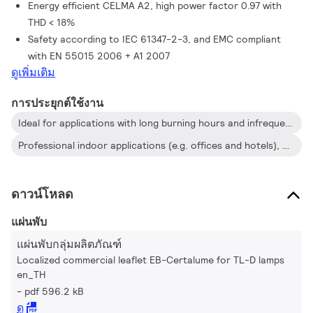
Energy efficient CELMA A2, high power factor 0.97 with
THD < 18%
Safety according to IEC 61347-2-3, and EMC compliant
with EN 55015 2006 + A1 2007
ดูเพิ่มเติม
การประยุกต์ใช้งาน
Ideal for applications with long burning hours and infrequent on/off switching activity
Professional indoor applications (e.g. offices and hotels), department stores, shops, supermarkets and public areas and indoor lighting boxes and homes
ดาวน์โหลด
แผ่นพับ
แผ่นพับกลุ่มผลิตภัณฑ์
Localized commercial leaflet EB-Certalume for TL-D lamps
en_TH
pdf 596.2 kB
ดู