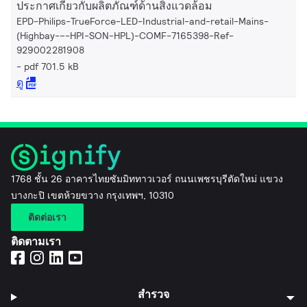
ประกาศเกี่ยวกับผลิตภัณฑ์ด้านสิ่งแวดล้อม
EPD-Philips-TrueForce-LED-Industrial-and-retail-Mains-
(Highbay-–-HPI-SON-HPL)-COMF-7165398-Ref-
929002281908
pdf 701.5 kB
ดู
1768 ชั้น 26 อาคารไทยซัมมิททาวเวอร์ ถนนเพชรบุรีตัดใหม่ แขวง
บางกะปิ เขตห้วยขวาง กรุงเทพฯ, 10310
ติดต่อเรา
ติดตามเรา
สำรวจ